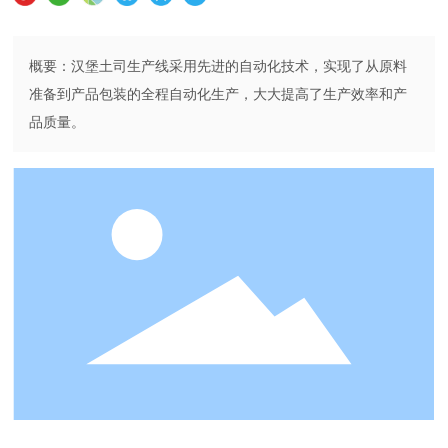
概要：汉堡土司生产线采用先进的自动化技术，实现了从原料
准备到产品包装的全程自动化生产，大大提高了生产效率和产
品质量。