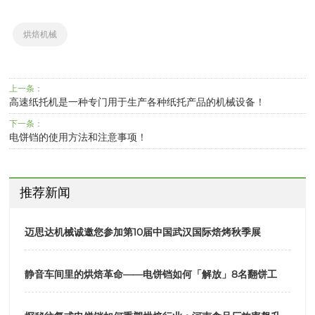
烘焙机械
上一条：
高速纸托机是一种专门用于生产各种纸托产品的机械设备！
下一条：
电饼铛的使用方法和注意事项！
推荐新闻
迈思达机械诚邀您参加第10届中国武汉国际焙烤秋季展
静音车间里的烘焙革命——电饼铛如何「解放」8名翻饼工