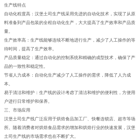
生产线特点
自动化程度高：汉堡土司生产线采用先进的自动化技术，实现了从原
料准备到产品包装的全程自动化生产，大大提高了生产效率和产品质
量。
生产效率高：生产线能够连续不断地进行生产，减少了人工操作的等
待时间，提高了生产效率。
产品质量稳定：通过自动化的控制系统和精确的成型技术，确保了产
品的一致性和稳定性。
节省人力成本：自动化生产减少了人工操作的需求，降低了人力成
本。
易于清洁和维护：生产线的设计考虑了清洁和维护的便利性，方便用
户进行日常维护和保养。
三、市场应用
汉堡土司生产线广泛应用于烘焙食品加工厂、快餐连锁店、超市等场
所。随着消费者对烘焙食品需求的增加和烘焙行业的快速发展，汉堡
土司生产线的市场需求也在不断扩大。