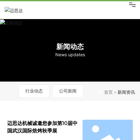
网站首页
新闻动态
关于我们
News updates
产品中心
合作案例
行业动态
公司新闻
首页
新闻资讯
新闻中心
迈思达机械诚邀您参加第10届中
联系我们
国武汉国际焙烤秋季展