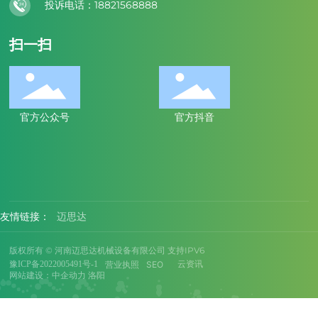
投诉电话：18821568888
扫一扫
官方公众号
官方抖音
友情链接：
迈思达
版权所有 © 河南迈思达机械设备有限公司 支持IPV6
云资讯
营业执照
SEO
豫ICP备2022005491号-1
网站建设：
中企动力
洛阳