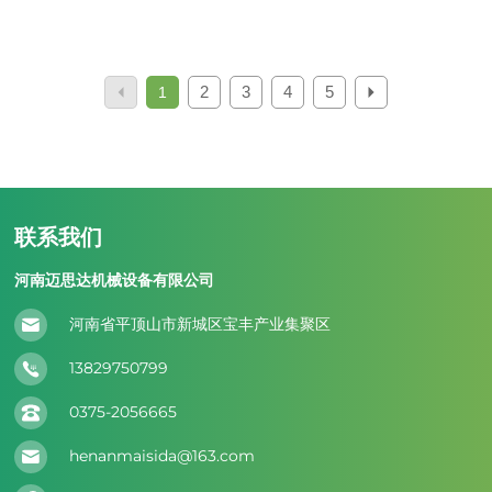
2
3
4
5
1
联系我们
河南迈思达机械设备有限公司
河南省平顶山市新城区宝丰产业集聚区
13829750799
0375-2056665
henanmaisida@163.com